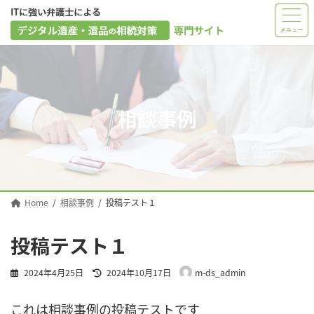
コ
ナ
ン
ビ
テ
ゲ
ン
ー
ツ
シ
へ
ョ
相談事例
ス
ン
キ
に
ッ
移
プ
動
Home
相談事例
投稿テスト１
投稿テスト１
最
2024年4月25日
2024年10月17日
m-ds_admin
終
更
これは相談事例の投稿テストです
新